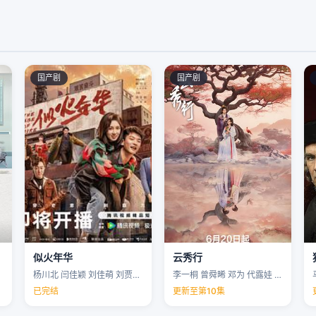
国产剧
国产剧
似火年华
云秀行
杨川北 闫佳颖 刘佳萌 刘贾玺 …
李一桐 曾舜晞 邓为 代露娃 …
已完结
更新至第10集