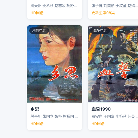
周天阳 麦杉杉 赵志凌 杨舒米 …
张子健 刘美彤 于歆童 赵婧祎 …
HD国语
更新至第08集
剧情电影
战争电影
乡思
血誓1990
殷亭如 张国立 魏坚 熊裕国 …
费安启 王国富 李艳秋 苏荧 
HD国语
HD国语