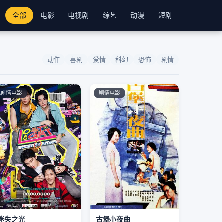
全部
电影
电视剧
综艺
动漫
短剧
动作
喜剧
爱情
科幻
恐怖
剧情
剧情电影
剧情电影
迷失之光
古堡小夜曲