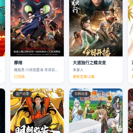
摩绪
大道独行之蝶龙变
克里斯·帕内尔 …
梶裕贵 川井田夏海 寺泽百花 下野纮 …
未录入
已完结
更新至第13集
国产动漫
日韩动漫