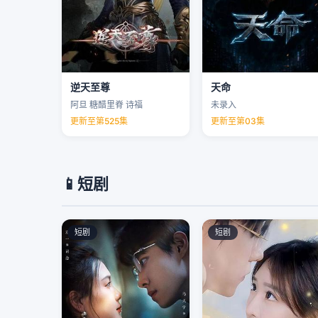
逆天至尊
天命
阿旦 糖醋里脊 诗福
未录入
更新至第525集
更新至第03集
📱
短剧
短剧
短剧