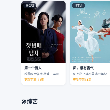
韩国剧
日本剧
第一个男人
风，带有香气
咸恩静 尹善宇 朴健一 吴贤庆 …
见上爱 上坂树里 水野美纪 早坂美海 …
更新至第131集
更新至第61集
🎤
综艺