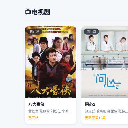
📺
电视剧
国产剧
国产剧
八大豪侠
问心2
黄秋生 陈冠希 刘松仁 李冰冰 …
赵又廷 毛晓彤 金世佳 张佳宁 …
已完结
更新至第12集