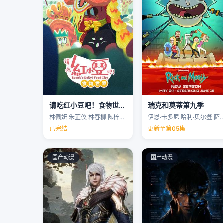
请吃红小豆吧！食物世界第一季
瑞克和莫蒂第九季
林佩妍 朱芷仪 林春柳 陈梓聪 …
伊恩·卡多尼 哈利·贝尔登 萨拉·乔克 
已完结
更新至第05集
国产动漫
国产动漫