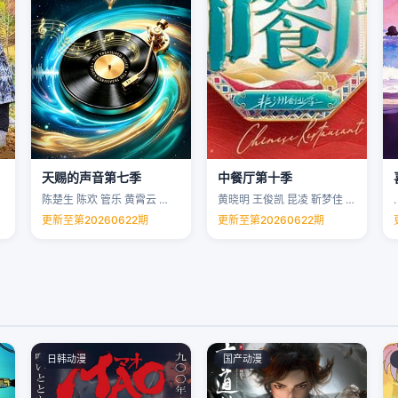
天赐的声音第七季
中餐厅第十季
陈楚生 陈欢 管乐 黄霄云 …
黄晓明 王俊凯 昆凌 靳梦佳 …
.
更新至第20260622期
更新至第20260622期
日韩动漫
国产动漫