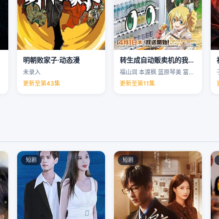
明朝败家子·动态漫
转生成自动贩卖机的我今天也在迷宫徘徊第三季
未录入
福山润 本渡枫 蓝原琴美 富田美忧 …
更新至第43集
更新至第11集
短剧
短剧