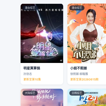
港台综艺
港台综艺
明星算算锅
小姐不熙娣
孙协志
徐熙娣 柳翰雅
更新至第10集
更新至第20260615期
大陆综艺
日韩综艺