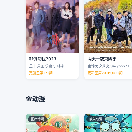
非诚勿扰2023
两天一夜第四季
孟非 黄菡 乐嘉 宁财神 …
金钟民 文世允 Se-yoon Moon …
更新至第172期
更新至第20260621期
🌸
动漫
国产动漫
欧美动漫