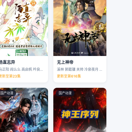
汤直志异
无上神帝
马正阳 阎么么 高启帆 吟良犬 …
溪林 郭懿骧 关帅 冷泉夜月 …
更新至第23集
更新至第616集
国产动漫
国产动漫