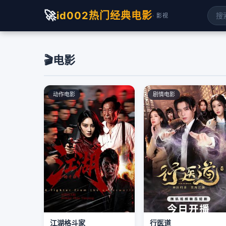
🚀
id002热门经典电影
· 影视
🎬
电影
动作电影
剧情电影
江湖格斗家
行医道