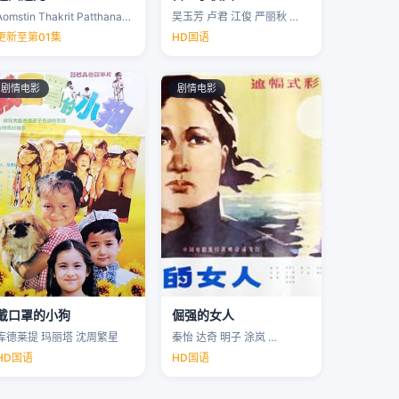
Aomstin Thakrit Patthanaworakit
吴玉芳 卢君 江俊 严丽秋 …
更新至第01集
HD国语
剧情电影
剧情电影
戴口罩的小狗
倔强的女人
库德莱提 玛丽塔 沈周繁星
秦怡 达奇 明子 涂岚 …
HD国语
HD国语