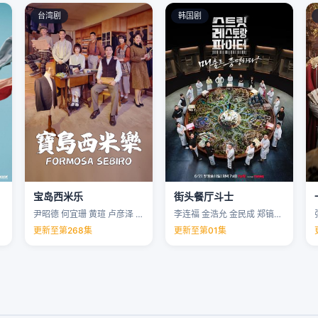
台湾剧
韩国剧
宝岛西米乐
街头餐厅斗士
尹昭德 何宜珊 黄瑄 卢彦泽 …
李连福 金浩允 金民成 郑镐泳 …
更新至第268集
更新至第01集