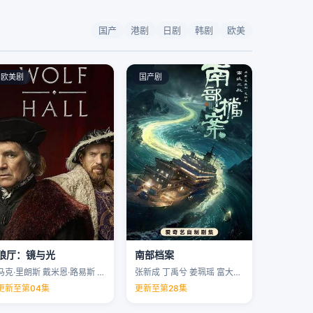
国产
港剧
日剧
韩剧
欧美
欧美剧
国产剧
狼厅：镜与光
南部档案
马克·里朗斯 戴米恩·路易斯 凯特·菲利普斯 托马斯·布罗迪-桑斯特 …
张新成 丁禹兮 姜珮瑶 富大龙 …
更新至第04集
更新至第28集