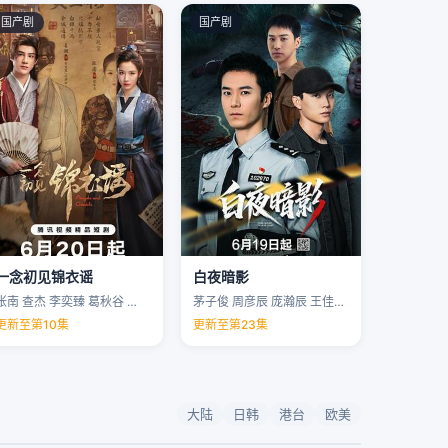
国产剧
国产剧
一念初见锦衣谣
白夜暗影
张南 查杰 李奕臻 葛秋谷 …
茅子俊 周彦辰 庞瀚辰 王佳宇 …
更新至第10集
更新至第23集
大陆
日韩
港台
欧美