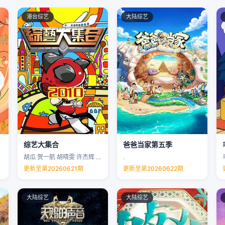
港台综艺
大陆综艺
综艺大集合
爸爸当家第五季
胡瓜 贺一航 胡晴雯 许杰辉 …
.
更新至第20260621期
更新至第20260622期
大陆综艺
大陆综艺