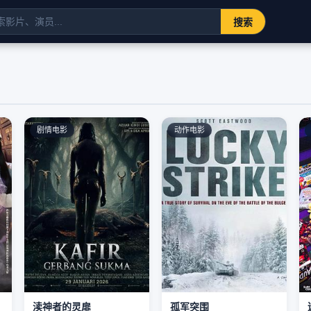
搜索
剧情电影
动作电影
渎神者的灵扉
孤军突围