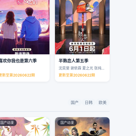
喜欢你我也是第六季
半熟恋人第五季
沈奕斐 谢依霖 夏之光 张纯烨 …
更新至第20260622期
更新至第20260622期
国产
日韩
欧美
国产动漫
国产动漫