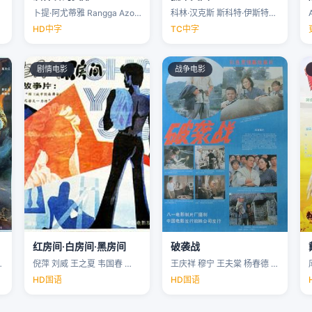
卜提·阿尤蒂雅 Rangga Azof Nadya …
科林·汉克斯 斯科特·伊斯特伍德 安洁纽·艾莉丝-泰勒 泰勒·约翰·史密斯 …
HD中字
TC中字
剧情电影
战争电影
红房间·白房间·黑房间
破袭战
…
倪萍 刘威 王之夏 韦国春 …
王庆祥 穆宁 王夫棠 杨春德 …
HD国语
HD国语