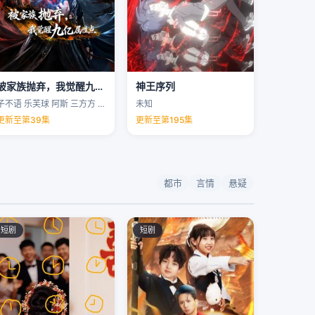
被家族抛弃，我觉醒九亿属性点
神王序列
子不语 乐芙球 阿斯 三方方 …
未知
更新至第39集
更新至第195集
都市
言情
悬疑
短剧
短剧